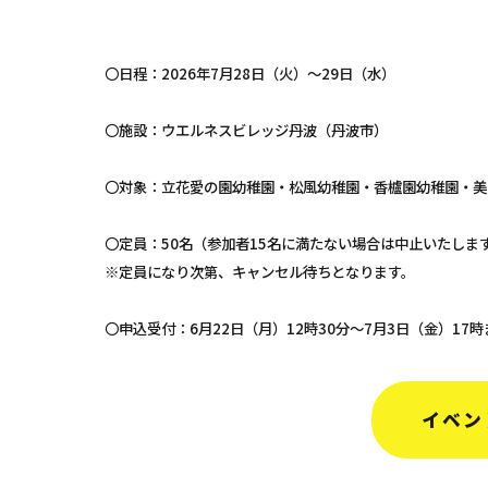
〇日程：2026年7月28日（火）～29日（水）
〇施設：ウエルネスビレッジ丹波（丹波市）
〇対象：立花愛の園幼稚園・松風幼稚園・香櫨園幼稚園・美
〇定員：50名（参加者15名に満たない場合は中止いたしま
※定員になり次第、キャンセル待ちとなります。
〇申込受付：6月22日（月）12時30分～7月3日（金）17時
イベン